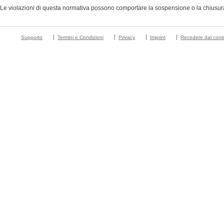
Le violazioni di questa normativa possono comportare la sospensione o la chiusura d
Supporto
Termini e Condizioni
Privacy
Imprint
Recedere dal contr