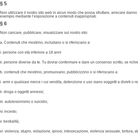
§ 5
Non utilizzare il nostro sito web in alcun modo che possa sfruttare, arrecare danno a
esempio mediante l’esposizione a contenuti inappropriati.
§ 6
Non caricare, pubblicare, visualizzare sul nostro sito:
a. Contenuti che mostrino, includano o si riferiscano a:
i. persone con età inferiore a 18 anni
ii. persone diverse da te. Tu dovrai confermare e dare un consenso scritto, se richie
b. contenuti che mostrino, promuovano, pubblicizzino o si riferiscano a:
i. armi o qualsiasi merce i cui vendita, detenzione o uso siano soggetti a divieti o res
ii. droga o oggetti annessi;
iii. autolesionismo o suicidio;
iv. incesto;
v. bestialità;
vi. violenza, stupro, violazione, ipnosi, intossicazione, violenza sessuale, tortura,