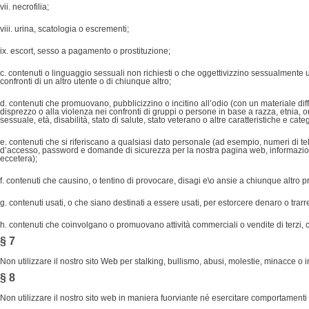
vii. necrofilia;
viii. urina, scatologia o escrementi;
ix. escort, sesso a pagamento o prostituzione;
c. contenuti o linguaggio sessuali non richiesti o che oggettivizzino sessualmente u
confronti di un altro utente o di chiunque altro;
d. contenuti che promuovano, pubblicizzino o incitino all’odio (con un materiale di
disprezzo o alla violenza nei confronti di gruppi o persone in base a razza, etnia, o
sessuale, età, disabilità, stato di salute, stato veterano o altre caratteristiche e categ
e. contenuti che si riferiscano a qualsiasi dato personale (ad esempio, numeri di tel
d’accesso, password e domande di sicurezza per la nostra pagina web, informazioni fi
eccetera);
f. contenuti che causino, o tentino di provocare, disagi e\o ansie a chiunque altro 
g. contenuti usati, o che siano destinati a essere usati, per estorcere denaro o trarr
h. contenuti che coinvolgano o promuovano attività commerciali o vendite di terzi, co
§ 7
Non utilizzare il nostro sito Web per stalking, bullismo, abusi, molestie, minacce o i
§ 8
Non utilizzare il nostro sito web in maniera fuorviante né esercitare comportamenti 