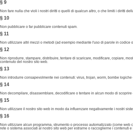
§ 9
Non fare nulla che violi i nostri diritti o quelli di qualcun altro, o che limiti i diritti 
§ 10
Non pubblicare o far pubblicare contenuti spam.
§ 11
Non utilizzare altri mezzi o metodi (ad esempio mediante l'uso di parole in codice 
§ 12
Non riprodurre, stampare, distribuire, tentare di scaricare, modificare, copiare, m
contenuto del nostro sito web.
§ 13
Non introdurre consapevolmente nei contenuti: virus, trojan, worm, bombe logiche
§ 14
Non decompilare, disassemblare, decodificare o tentare in alcun modo di scoprire o
§ 15
Non utilizzare il nostro sito web in modo da influenzare negativamente i nostri sistemi 
§ 16
Non utilizzare alcun programma, strumento o processo automatizzato (come web crawl
rete o sistema associati al nostro sito web per estrarne o raccoglierne i contenuti e