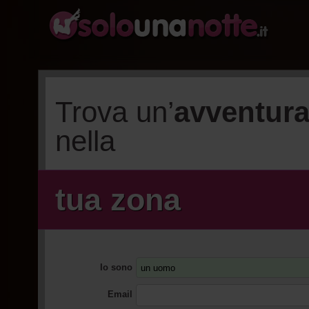
Trova un’
avventur
nella
tua zona
Io sono
Email